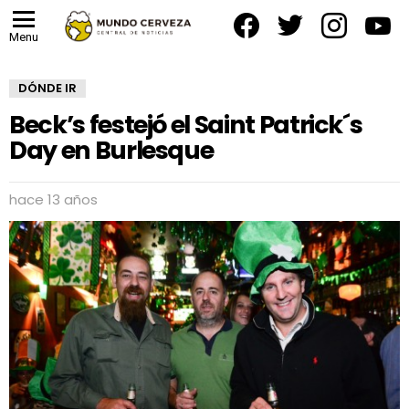
facebook
twitter
instagram
yout
Menu
DÓNDE IR
Beck’s festejó el Saint Patrick´s
Day en Burlesque
hace 13 años