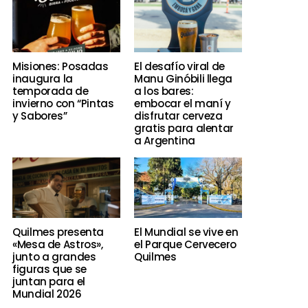
Misiones: Posadas
El desafío viral de
inaugura la
Manu Ginóbili llega
temporada de
a los bares:
invierno con “Pintas
embocar el maní y
y Sabores”
disfrutar cerveza
gratis para alentar
a Argentina
Quilmes presenta
El Mundial se vive en
«Mesa de Astros»,
el Parque Cervecero
junto a grandes
Quilmes
figuras que se
juntan para el
Mundial 2026