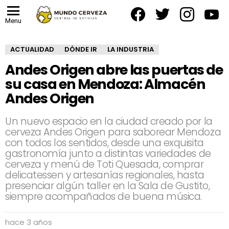
facebook
twitter
instagram
yout
Menu
ACTUALIDAD
DÓNDE IR
LA INDUSTRIA
Andes Origen abre las puertas de
su casa en Mendoza: Almacén
Andes Origen
Un nuevo espacio en la ciudad creado por la
cerveza Andes Origen para saborear Mendoza
con todos los sentidos, desde una exquisita
gastronomía junto a distintas variedades de
cerveza y menú de Toti Quesada, comprar
delicatessen y artesanías regionales, hasta
presenciar algún taller en la Sala de Gustito,
siempre acompañados de buena música.
hace 3 años