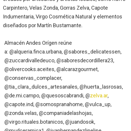
Carpintero, Velas Zonda, Gorras Zelva, Capote
Indumentaria, Virgo Cosmética Natural y elementos
diseñados por Martín Bustamante.
Almacén Andes Orígen reúne
a: @alqueria.finca.urbana, @sabores_delicatessen,
@zuccardivalledeuco, @saboresdecordillera23,
@olivercooks.aceites, @alcarazgourmet,
@conservas_complacer,
@tia_clara_dulces_artesanales, @huerta_lasrosas,
@de.mi.campo, @quesoscabrandi, @
zelva.ar
,
@capote.ind, @somospranahome, @vulca_up,
@zonda.velas, @companiadelashojas,
@virgo.rituales.botanicos, @juandosok,
@mudceramica1, @ivanhernandezlineline