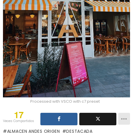
Processed with VSCO with c7 preset
17
Veces Compartidos
ALMACEN ANDES ORIGEN
DESTACADA