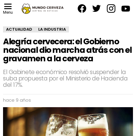
facebook
twitter
instagram
yout
Menu
ACTUALIDAD
LA INDUSTRIA
Alegría cervecera: el Gobierno
nacional dio marcha atrás con el
gravamen a la cerveza
El Gabinete económico resolvió suspender la
suba propuesta por el Ministerio de Hacienda
del 17%.
hace 9 años